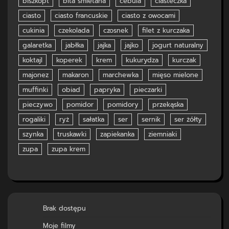
biszkopt
bita śmietana
cebula
ciasteczka
ciasto
ciasto francuskie
ciasto z owocami
cukinia
czekolada
czosnek
filet z kurczaka
galaretka
jabłka
jajka
jajko
jogurt naturalny
koktajl
koperek
krem
kukurydza
kurczak
majonez
makaron
marchewka
mięso mielone
muffinki
obiad
papryka
pieczarki
pieczywo
pomidor
pomidory
przekąska
rogaliki
ryż
sałatka
ser
sernik
ser żółty
szynka
truskawki
zapiekanka
ziemniaki
zupa
zupa krem
Brak dostępu
Moje filmy