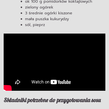
ok 100 g pomidorków koktajlowych
zielony ogórek
3 średnie ogórki kiszone
mała puszka kukurydzy
sól, pieprz
Składniki potrzebne do przygotowania sosu