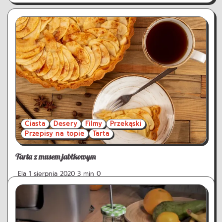
Ciasta
Desery
Filmy
Przekąski
Przepisy na topie
Tarta
Tarta z musem jabłkowym
Ela
1 sierpnia 2020
3 min
0
Dzisiaj polecam tartę z musem jabłkowym