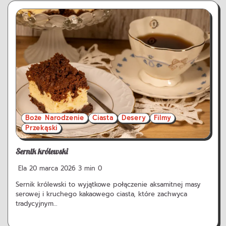
Boże Narodzenie
Ciasta
Desery
Filmy
Przekąski
Sernik królewski
Ela
20 marca 2026
3 min
0
Sernik królewski to wyjątkowe połączenie aksamitnej masy
serowej i kruchego kakaowego ciasta, które zachwyca
tradycyjnym…