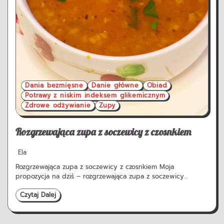
Dania bezmięsne
Danie główne
Obiad
Potrawy z niskim indeksem glikemicznym
Zdrowe odżywianie
Zupy
Rozgrzewająca zupa z soczewicy z czosnkiem
Ela
Rozgrzewająca zupa z soczewicy z czosnkiem Moja
propozycja na dziś – rozgrzewająca zupa z soczewicy…
Czytaj Dalej