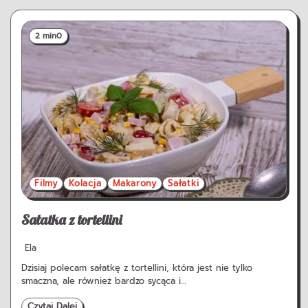
2 min
0
Filmy
Kolacja
Makarony
Sałatki
Sałatka z tortellini
Ela
Dzisiaj polecam sałatkę z tortellini, która jest nie tylko
smaczna, ale również bardzo sycąca i…
Czytaj Dalej