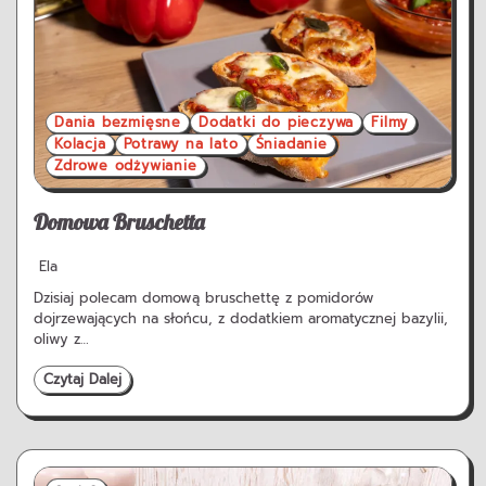
Dania bezmięsne
Dodatki do pieczywa
Filmy
Kolacja
Potrawy na lato
Śniadanie
Zdrowe odżywianie
Domowa Bruschetta
Ela
Dzisiaj polecam domową bruschettę z pomidorów
dojrzewających na słońcu, z dodatkiem aromatycznej bazylii,
oliwy z…
Czytaj Dalej