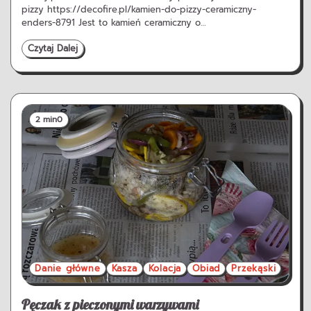
pizzy https://decofire.pl/kamien-do-pizzy-ceramiczny-
enders-8791 Jest to kamień ceramiczny o…
Czytaj Dalej
2 min
0
Danie główne
Kasza
Kolacja
Obiad
Przekąski
Pęczak z pieczonymi warzywami