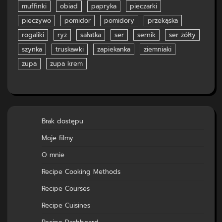
muffinki
obiad
papryka
pieczarki
pieczywo
pomidor
pomidory
przekąska
rogaliki
ryż
sałatka
ser
sernik
ser żółty
szynka
truskawki
zapiekanka
ziemniaki
zupa
zupa krem
Brak dostępu
Moje filmy
O mnie
Recipe Cooking Methods
Recipe Courses
Recipe Cuisines