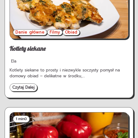
Danie główne
Filmy
Obiad
Kotlety siekane
Ela
Kotlety siekane to prosty i niezwykle soczysty pomysł na
domowy obiad – delikatne w środku,…
Czytaj Dalej
1 min
0