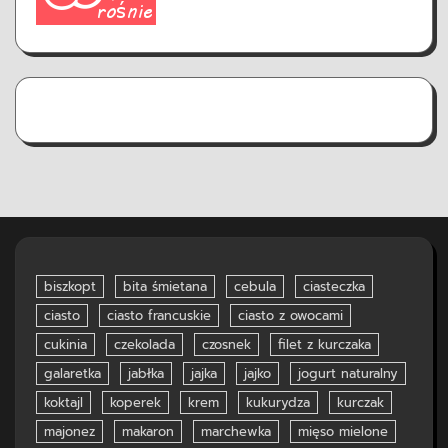
biszkopt
bita śmietana
cebula
ciasteczka
ciasto
ciasto francuskie
ciasto z owocami
cukinia
czekolada
czosnek
filet z kurczaka
galaretka
jabłka
jajka
jajko
jogurt naturalny
koktajl
koperek
krem
kukurydza
kurczak
majonez
makaron
marchewka
mięso mielone