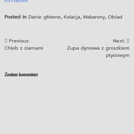
kurczakiem
Posted in
Danie główne
,
Kolacja
,
Makarony
,
Obiad
Previous:
Next:
Nawigacja
Chleb z ziarnami
Zupa dyniowa z groszkiem
wpisu
ptysiowym
Zostaw komentarz