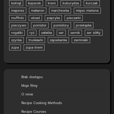
koktajl
koperek
krem
kukurydza
kurczak
majonez
makaron
marchewka
mięso mielone
muffinki
obiad
papryka
pieczarki
pieczywo
pomidor
pomidory
przekąska
rogaliki
ryż
sałatka
ser
sernik
ser żółty
szynka
truskawki
zapiekanka
ziemniaki
zupa
zupa krem
Brak dostępu
Moje filmy
O mnie
Recipe Cooking Methods
Recipe Courses