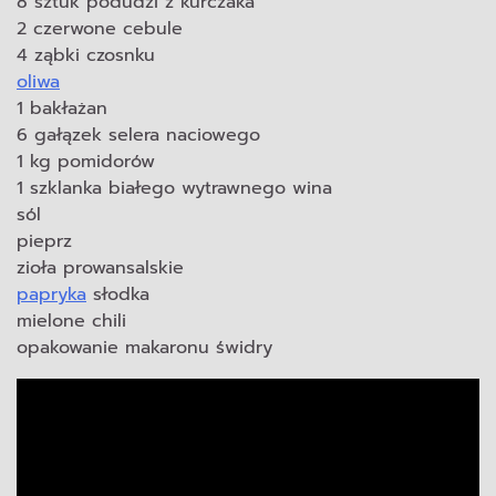
8 sztuk podudzi z kurczaka
2 czerwone cebule
4 ząbki czosnku
oliwa
1 bakłażan
6 gałązek selera naciowego
1 kg pomidorów
1 szklanka białego wytrawnego wina
sól
pieprz
zioła prowansalskie
papryka
słodka
mielone chili
opakowanie makaronu świdry