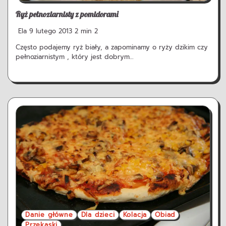
Ryż pełnoziarnisty z pomidorami
Ela
9 lutego 2013
2 min
2
Często podajemy ryż biały, a zapominamy o ryży dzikim czy
pełnoziarnistym , który jest dobrym…
Danie główne
Dla dzieci
Kolacja
Obiad
Przekąski