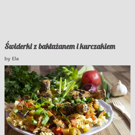
Świderki z bakłażanem i kurczakiem
by
Ela