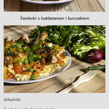
Świderki z bakłażanem i kurczakiem
Składniki: