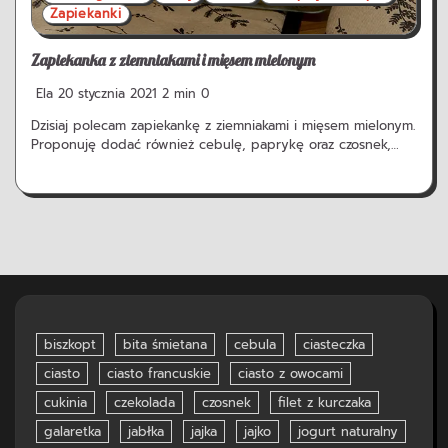
Zapiekanki
Zapiekanka z ziemniakami i mięsem mielonym
Ela
20 stycznia 2021
2 min
0
Dzisiaj polecam zapiekankę z ziemniakami i mięsem mielonym.
Proponuję dodać również cebulę, paprykę oraz czosnek,…
biszkopt
bita śmietana
cebula
ciasteczka
ciasto
ciasto francuskie
ciasto z owocami
cukinia
czekolada
czosnek
filet z kurczaka
galaretka
jabłka
jajka
jajko
jogurt naturalny